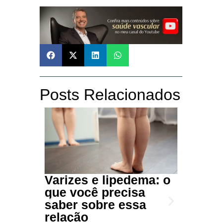
Posts Relacionados
Liped
Varizes e lipedema: o
Desc
que você precisa
difere
saber sobre essa
Você já t
relação