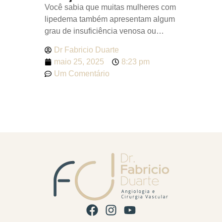
celulite,
Você sabia que muitas mulheres com
irregular 
lipedema também apresentam algum
dor nas 
grau de insuficiência venosa ou
Dr Fabr
e parece 
varizes visíveis? O lipedema é uma
maio 2
o problem
Dr Fabricio Duarte
condição que muitas vezes caminha
Sem C
seja lipe
maio 25, 2025
8:23 pm
ao lado das varizes — e essa
Um Comentário
associação, quando não identificada
corretamente, pode comprometer