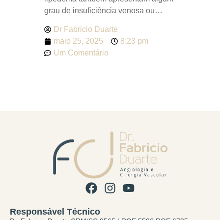
dor nas 
grau de insuficiência venosa ou
Dr Fabr
e parece 
varizes visíveis? O lipedema é uma
maio 2
o problem
Dr Fabricio Duarte
condição que muitas vezes caminha
Sem C
seja lipe
maio 25, 2025
8:23 pm
ao lado das varizes — e essa
Um Comentário
associação, quando não identificada
corretamente, pode comprometer
Responsável Técnico