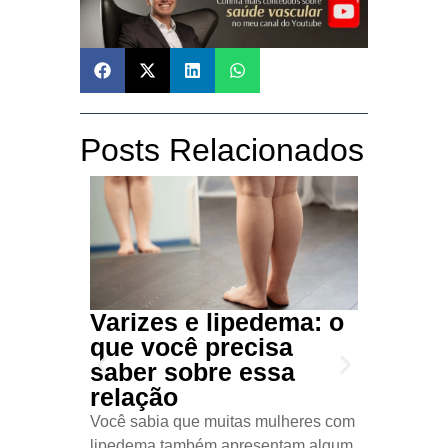
Posts Relacionados
Liped
Varizes e lipedema: o
Desc
que você precisa
difere
saber sobre essa
Você já t
relação
celulite,
Você sabia que muitas mulheres com
irregular 
lipedema também apresentam algum