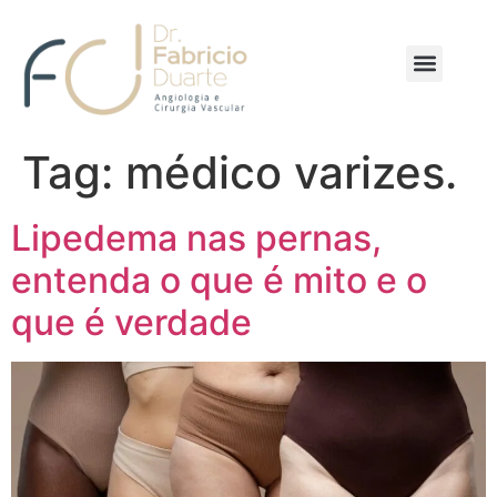
Tag:
médico varizes.
Lipedema nas pernas,
entenda o que é mito e o
que é verdade